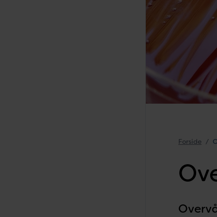
Forside
O
Ov
Overvå