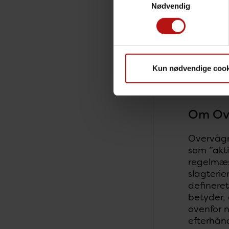
overvågn
Nødvendig
Nationale
overvågn
vedkomme
SSI leve
Kun nødvendige cook
Til EARS-
antibioti
Om Ov
Overvågn
som ”akti
regelmæss
slagteri
defineret
betyder, 
ovenfor n
efterhån