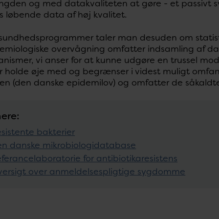
den og med datakvaliteten at gøre - et passivt sy
 løbende data af høj kvalitet.
 sundhedsprogrammer taler man desuden om statist
emiologiske overvågning omfatter indsamling af d
anismer, vi anser for at kunne udgøre en trussel m
ør holde øje med og begrænser i videst muligt omfan
ven (den danske epidemilov) og omfatter de såkald
ere:
sistente bakterier
n danske mikrobiologidatabase
ferancelaboratorie for antibiotikaresistens
ersigt over anmeldelsespligtige sygdomme