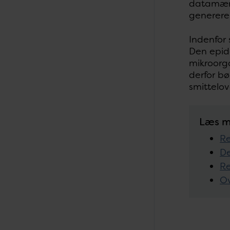
datamæng
genereres
Indenfor
Den epid
mikroorg
derfor b
smittelo
Læs m
Re
De
Re
Ov