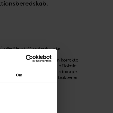
ektionsberedskab.
alle Klinisk Mikrobiologiske
ntprøver undersøgt for
 til at vælge og målrette den korrekte
dgår også i overvågningen af lokale
liniske anbefalinger og vejledninger.
Om
re udbrud med resistente bakterier.
så automatisk i den danske
vorfra de går videre til