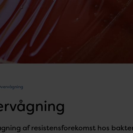
vervågning
ervågning
gning af resistensforekomst hos bakteri