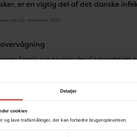
ker, er en vigtig del af det danske inf
igeret den 20. november 2025
 overvågning
ngen foregår som en vigtig del af rutinearbejdet på 
r (KMA) på hospitalerne. Her bliver bakterier i patie
karesistens, og laboratoriets svar bruges af klinikere
g af den enkelte patient. De samlede resultater in
 tendenser i resistensudvikling og danner basis for k
Detaljer
le overvågning bidrager også til at opdage og opkla
al overvågning
nder cookies
nger og lave trafikmålinger, der kan forbedre brugeroplevelsen.
ltater fra klinisk mikrobiologiske analyser indgår og
ogidatabase (MiBa) på Statens Serum Institut (SS), h