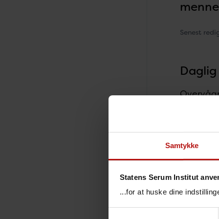
mennes
Senest red
Daglig
Overvågni
Afdelinge
antibioti
behandlin
trends og
Samtykke
Den loka
Nation
Statens Serum Institut anve
...for at huske dine indstilli
Alle resu
mikrobiol
Samtykkevalg